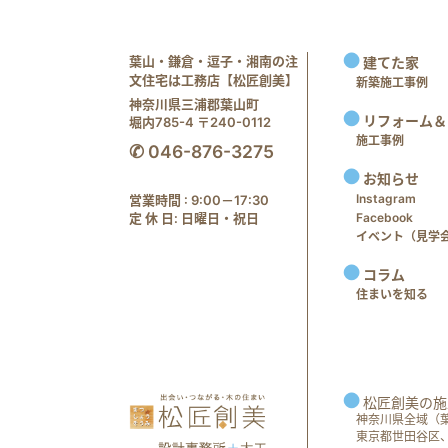
葉山・鎌倉・逗子・湘南の注
建てた家
文住宅は工務店【松匠創美】
新築施工事例
神奈川県三浦郡葉山町
リフォーム＆
堀内785-4 〒240-0112
施工事例
✆ 046-876-3275
お知らせ
Instagram
営業時間 : 9:00－17:30
定 休 日: 日曜日・祝日
Facebook
イベント（見学会 e
コラム
住まいを知る
松匠創美の施
神奈川県全域（
東京都世田谷区