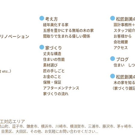
考え方
松匠創美
経年美化する家
設計事務所
五感を豊かにする無垢の木の家
スタッフ紹
リノベーション
間取りで生まれる優しい関係
お客様から
会社概要
家づくり
アクセス
丈夫な構造
ブログ
住まいの性能
素材選び
住まい し
匠の手しごと
tc..）
松匠創美
お金のこと
保険・保証
木の家を知
アフターメンテナンス
（家づくり雑
家づくりの流れ
工対応エリア
葉山町、逗子市、鎌倉市、横浜市、川崎市、横須賀市、三浦市、藤沢市、茅ヶ崎市、
、目黒区、大田区、その他、お気軽にお問い合わせください…