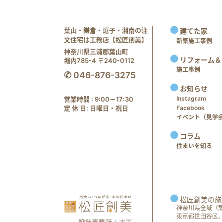
葉山・鎌倉・逗子・湘南の注
建てた家
文住宅は工務店【松匠創美】
新築施工事例
神奈川県三浦郡葉山町
リフォーム＆
堀内785-4 〒240-0112
施工事例
✆ 046-876-3275
お知らせ
Instagram
営業時間 : 9:00－17:30
定 休 日: 日曜日・祝日
Facebook
イベント（見学会 e
コラム
住まいを知る
松匠創美の施
神奈川県全域（
東京都世田谷区