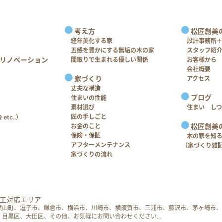
考え方
松匠創美
経年美化する家
設計事務所
五感を豊かにする無垢の木の家
スタッフ紹
リノベーション
間取りで生まれる優しい関係
お客様から
会社概要
家づくり
アクセス
丈夫な構造
ブログ
住まいの性能
素材選び
住まい し
匠の手しごと
tc..）
松匠創美
お金のこと
保険・保証
木の家を知
アフターメンテナンス
（家づくり雑
家づくりの流れ
工対応エリア
葉山町、逗子市、鎌倉市、横浜市、川崎市、横須賀市、三浦市、藤沢市、茅ヶ崎市、
、目黒区、大田区、その他、お気軽にお問い合わせください…