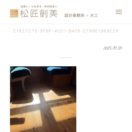
C1B27C75-9FBF-45D1-8408-C788E19B9E29
2025/11/21