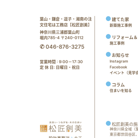
葉山・鎌倉・逗子・湘南の注
建てた家
文住宅は工務店【松匠創美】
新築施工事例
神奈川県三浦郡葉山町
リフォーム＆
堀内785-4 〒240-0112
施工事例
✆ 046-876-3275
お知らせ
Instagram
営業時間 : 9:00－17:30
定 休 日: 日曜日・祝日
Facebook
イベント（見学会 e
コラム
住まいを知る
松匠創美の施
神奈川県全域（
東京都世田谷区