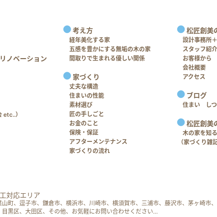
考え方
松匠創美
経年美化する家
設計事務所
五感を豊かにする無垢の木の家
スタッフ紹
リノベーション
間取りで生まれる優しい関係
お客様から
会社概要
家づくり
アクセス
丈夫な構造
ブログ
住まいの性能
素材選び
住まい し
匠の手しごと
tc..）
松匠創美
お金のこと
保険・保証
木の家を知
アフターメンテナンス
（家づくり雑
家づくりの流れ
工対応エリア
葉山町、逗子市、鎌倉市、横浜市、川崎市、横須賀市、三浦市、藤沢市、茅ヶ崎市、
、目黒区、大田区、その他、お気軽にお問い合わせください…