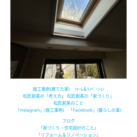
施工事例(建てた家)
ﾌｫｰﾑ＆ﾘﾉﾍﾞｰｼｮﾝ
松匠創美の「考え方
」
松匠創美の「家づくり」
松匠創美のこと
「instagram」(施工事例)
「Facebook」(暮らしの事)
ブログ
「家づくり・住宅設計のこと」
「リフォーム＆リノベーション」