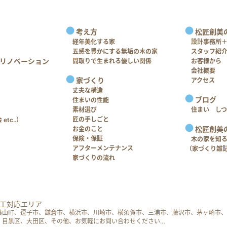
考え方
松匠創美
経年美化する家
設計事務所
五感を豊かにする無垢の木の家
スタッフ紹
リノベーション
間取りで生まれる優しい関係
お客様から
会社概要
家づくり
アクセス
丈夫な構造
ブログ
住まいの性能
素材選び
住まい し
匠の手しごと
tc..）
松匠創美
お金のこと
保険・保証
木の家を知
アフターメンテナンス
（家づくり雑
家づくりの流れ
工対応エリア
葉山町、逗子市、鎌倉市、横浜市、川崎市、横須賀市、三浦市、藤沢市、茅ヶ崎市、
、目黒区、大田区、その他、お気軽にお問い合わせください…