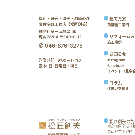
葉山・鎌倉・逗子・湘南の注
建てた家
文住宅は工務店【松匠創美】
新築施工事例
神奈川県三浦郡葉山町
リフォーム＆
堀内785-4 〒240-0112
施工事例
✆ 046-876-3275
お知らせ
Instagram
営業時間 : 9:00－17:30
定 休 日: 日曜日・祝日
Facebook
イベント（見学会 e
コラム
住まいを知る
松匠創美の施
神奈川県全域（
東京都世田谷区