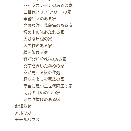
バイクガレージのあるの家
三世代バリア”アリー”の家
乗務員室のある家
光降り注ぐ階段室のある家
坂の上の光あふれる家
大きな屋根の家
大黒柱のある家
橋を架ける家
皆がﾂﾅｶﾞﾙ吹抜のある家
真南を向いた斜めの家
空が見える終の住処
趣味を楽しむ家族の家
高台に建つ三世代同居の家
高台の眺めのいい家
３層吹抜けのある家
お知らせ
メルマガ
モデルハウス