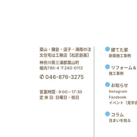
葉山・鎌倉・逗子・湘南の注
建てた家
文住宅は工務店【松匠創美】
新築施工事例
神奈川県三浦郡葉山町
リフォーム＆
堀内785-4 〒240-0112
施工事例
✆ 046-876-3275
お知らせ
Instagram
営業時間 : 9:00－17:30
定 休 日: 日曜日・祝日
Facebook
イベント（見学会 e
コラム
住まいを知る