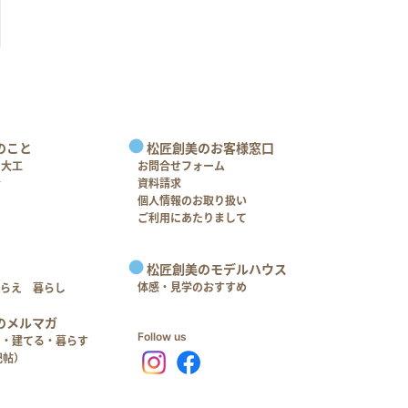
のこと
松匠創美のお客様窓口
＋大工
お問合せフォーム
介
資料請求
個人情報のお取り扱い
ご利用にあたりまして
松匠創美のモデルハウス
体感・見学のおすすめ
つらえ 暮らし
のメルマガ
Follow us
る・建てる・暮らす
記帖）