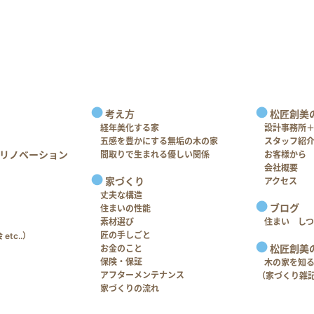
考え方
松匠創美
経年美化する家
設計事務所
五感を豊かにする無垢の木の家
スタッフ紹
リノベーション
間取りで生まれる優しい関係
お客様から
会社概要
家づくり
アクセス
丈夫な構造
ブログ
住まいの性能
素材選び
住まい し
匠の手しごと
tc..）
松匠創美
お金のこと
保険・保証
木の家を知
アフターメンテナンス
（家づくり雑
家づくりの流れ