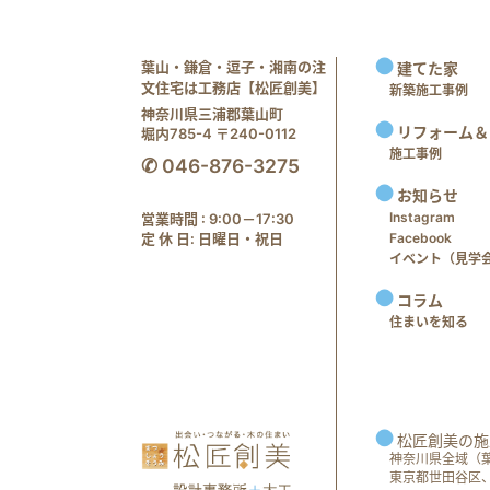
葉山・鎌倉・逗子・湘南の注
建てた家
文住宅は工務店【松匠創美】
新築施工事例
神奈川県三浦郡葉山町
リフォーム＆
堀内785-4 〒240-0112
施工事例
✆ 046-876-3275
お知らせ
Instagram
営業時間 : 9:00－17:30
定 休 日: 日曜日・祝日
Facebook
イベント（見学会 e
コラム
住まいを知る
松匠創美の施
神奈川県全域（
東京都世田谷区