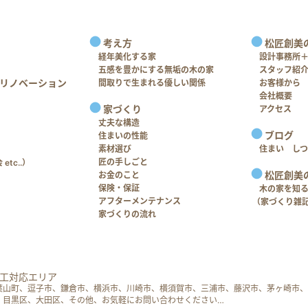
考え方
松匠創美
経年美化する家
設計事務所
五感を豊かにする無垢の木の家
スタッフ紹
リノベーション
間取りで生まれる優しい関係
お客様から
会社概要
家づくり
アクセス
丈夫な構造
ブログ
住まいの性能
素材選び
住まい し
匠の手しごと
tc..）
松匠創美
お金のこと
保険・保証
木の家を知
アフターメンテナンス
（家づくり雑
家づくりの流れ
工対応エリア
葉山町、逗子市、鎌倉市、横浜市、川崎市、横須賀市、三浦市、藤沢市、茅ヶ崎市、
、目黒区、大田区、その他、お気軽にお問い合わせください…