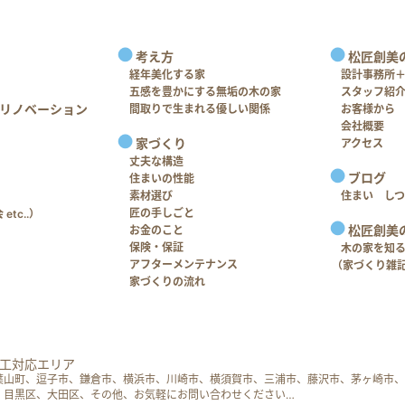
考え方
松匠創美
経年美化する家
設計事務所
五感を豊かにする無垢の木の家
スタッフ紹
リノベーション
間取りで生まれる優しい関係
お客様から
会社概要
家づくり
アクセス
丈夫な構造
ブログ
住まいの性能
素材選び
住まい し
匠の手しごと
tc..）
松匠創美
お金のこと
保険・保証
木の家を知
アフターメンテナンス
（家づくり雑
家づくりの流れ
工対応エリア
葉山町、逗子市、鎌倉市、横浜市、川崎市、横須賀市、三浦市、藤沢市、茅ヶ崎市、
、目黒区、大田区、その他、お気軽にお問い合わせください…