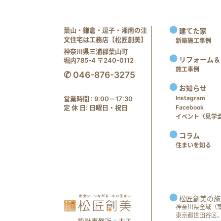
葉山・鎌倉・逗子・湘南の注
建てた家
文住宅は工務店【松匠創美】
新築施工事例
神奈川県三浦郡葉山町
リフォーム＆
堀内785-4 〒240-0112
施工事例
✆ 046-876-3275
お知らせ
Instagram
営業時間 : 9:00－17:30
定 休 日: 日曜日・祝日
Facebook
イベント（見学会 e
コラム
住まいを知る
松匠創美の施
神奈川県全域（
東京都世田谷区