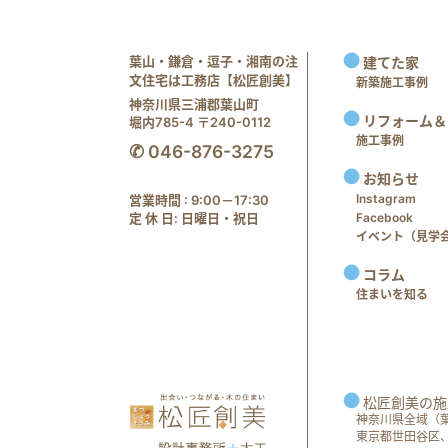
葉山・鎌倉・逗子・湘南の注
建てた家
文住宅は工務店【松匠創美】
新築施工事例
神奈川県三浦郡葉山町
リフォーム＆
堀内785-4 〒240-0112
施工事例
✆ 046-876-3275
お知らせ
Instagram
営業時間 : 9:00－17:30
定 休 日: 日曜日・祝日
Facebook
イベント（見学会 e
コラム
住まいを知る
松匠創美の施
神奈川県全域（
東京都世田谷区