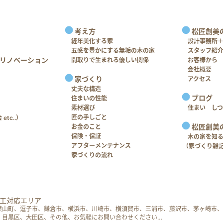
考え方
松匠創美
経年美化する家
設計事務所
五感を豊かにする無垢の木の家
スタッフ紹
リノベーション
間取りで生まれる優しい関係
お客様から
会社概要
家づくり
アクセス
丈夫な構造
ブログ
住まいの性能
素材選び
住まい し
匠の手しごと
tc..）
松匠創美
お金のこと
保険・保証
木の家を知
アフターメンテナンス
（家づくり雑
家づくりの流れ
工対応エリア
葉山町、逗子市、鎌倉市、横浜市、川崎市、横須賀市、三浦市、藤沢市、茅ヶ崎市、
、目黒区、大田区、その他、お気軽にお問い合わせください…