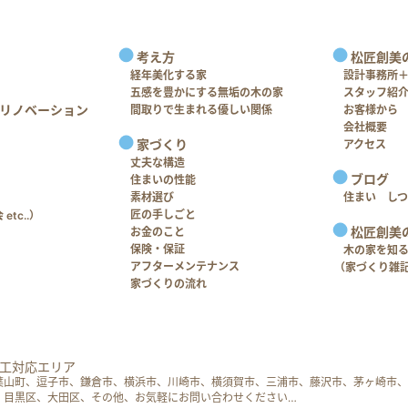
考え方
松匠創美
経年美化する家
設計事務所
五感を豊かにする無垢の木の家
スタッフ紹
リノベーション
間取りで生まれる優しい関係
お客様から
会社概要
家づくり
アクセス
丈夫な構造
ブログ
住まいの性能
素材選び
住まい し
匠の手しごと
tc..）
松匠創美
お金のこと
保険・保証
木の家を知
アフターメンテナンス
（家づくり雑
家づくりの流れ
工対応エリア
葉山町、逗子市、鎌倉市、横浜市、川崎市、横須賀市、三浦市、藤沢市、茅ヶ崎市、
、目黒区、大田区、その他、お気軽にお問い合わせください…