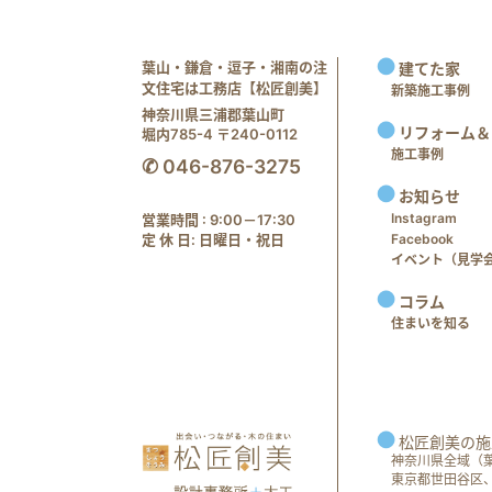
葉山・鎌倉・逗子・湘南の注
建てた家
文住宅は工務店【松匠創美】
新築施工事例
神奈川県三浦郡葉山町
リフォーム＆
堀内785-4 〒240-0112
施工事例
✆ 046-876-3275
お知らせ
Instagram
営業時間 : 9:00－17:30
定 休 日: 日曜日・祝日
Facebook
イベント（見学会 e
コラム
住まいを知る
松匠創美の施
神奈川県全域（
東京都世田谷区