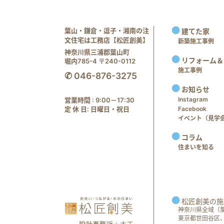
葉山・鎌倉・逗子・湘南の注
建てた家
文住宅は工務店【松匠創美】
新築施工事例
神奈川県三浦郡葉山町
リフォーム＆
堀内785-4 〒240-0112
施工事例
✆ 046-876-3275
お知らせ
Instagram
営業時間 : 9:00－17:30
定 休 日: 日曜日・祝日
Facebook
イベント（見学会 e
コラム
住まいを知る
松匠創美の施
神奈川県全域（
東京都世田谷区