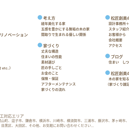
考え方
松匠創美
経年美化する家
設計事務所
五感を豊かにする無垢の木の家
スタッフ紹
リノベーション
間取りで生まれる優しい関係
お客様から
会社概要
家づくり
アクセス
丈夫な構造
ブログ
住まいの性能
素材選び
住まい し
匠の手しごと
tc..）
松匠創美
お金のこと
保険・保証
木の家を知
アフターメンテナンス
（家づくり雑
家づくりの流れ
工対応エリア
葉山町、逗子市、鎌倉市、横浜市、川崎市、横須賀市、三浦市、藤沢市、茅ヶ崎市、
、目黒区、大田区、その他、お気軽にお問い合わせください…