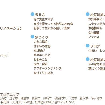
考え方
松匠創美
経年美化する家
設計事務所
五感を豊かにする無垢の木の家
スタッフ紹
リノベーション
間取りで生まれる優しい関係
お客様から
会社概要
家づくり
アクセス
丈夫な構造
ブログ
住まいの性能
素材選び
住まい し
匠の手しごと
tc..）
松匠創美
お金のこと
保険・保証
木の家を知
アフターメンテナンス
（家づくり雑
家づくりの流れ
工対応エリア
葉山町、逗子市、鎌倉市、横浜市、川崎市、横須賀市、三浦市、藤沢市、茅ヶ崎市、
、目黒区、大田区、その他、お気軽にお問い合わせください…