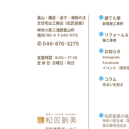
葉山・鎌倉・逗子・湘南の注
建てた家
文住宅は工務店【松匠創美】
新築施工事例
神奈川県三浦郡葉山町
リフォーム＆
堀内785-4 〒240-0112
施工事例
✆ 046-876-3275
お知らせ
Instagram
営業時間 : 9:00－17:30
定 休 日: 日曜日・祝日
Facebook
イベント（見学会 e
コラム
住まいを知る
松匠創美の施
神奈川県全域（
東京都世田谷区