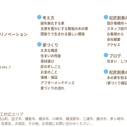
考え方
松匠創美
経年美化する家
設計事務所
五感を豊かにする無垢の木の家
スタッフ紹
リノベーション
間取りで生まれる優しい関係
お客様から
会社概要
家づくり
アクセス
丈夫な構造
ブログ
住まいの性能
素材選び
住まい し
匠の手しごと
tc..）
松匠創美
お金のこと
保険・保証
木の家を知
アフターメンテナンス
（家づくり雑
家づくりの流れ
工対応エリア
葉山町、逗子市、鎌倉市、横浜市、川崎市、横須賀市、三浦市、藤沢市、茅ヶ崎市、
、目黒区、大田区、その他、お気軽にお問い合わせください…