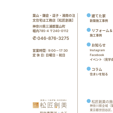
葉山・鎌倉・逗子・湘南の注
建てた家
文住宅は工務店【松匠創美】
新築施工事例
神奈川県三浦郡葉山町
リフォーム＆
堀内785-4 〒240-0112
施工事例
✆ 046-876-3275
お知らせ
Instagram
営業時間 : 9:00－17:30
定 休 日: 日曜日・祝日
Facebook
イベント（見学会 e
コラム
住まいを知る
松匠創美の施
神奈川県全域（
東京都世田谷区