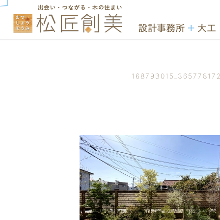
168793015_36577817