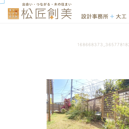
168668373_36577818