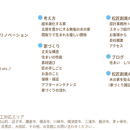
考え方
松匠創美
経年美化する家
設計事務所
五感を豊かにする無垢の木の家
スタッフ紹
リノベーション
間取りで生まれる優しい関係
お客様から
会社概要
家づくり
アクセス
丈夫な構造
ブログ
住まいの性能
素材選び
住まい し
匠の手しごと
tc..）
松匠創美
お金のこと
保険・保証
木の家を知
アフターメンテナンス
（家づくり雑
家づくりの流れ
工対応エリア
葉山町、逗子市、鎌倉市、横浜市、川崎市、横須賀市、三浦市、藤沢市、茅ヶ崎市、
、目黒区、大田区、その他、お気軽にお問い合わせください…