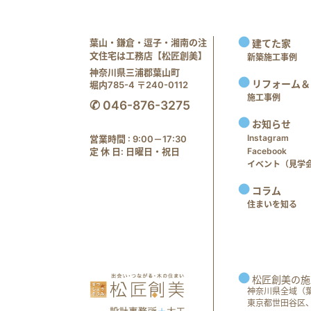
葉山・鎌倉・逗子・湘南の注
建てた家
文住宅は工務店【松匠創美】
新築施工事例
神奈川県三浦郡葉山町
リフォーム＆
堀内785-4 〒240-0112
施工事例
✆ 046-876-3275
お知らせ
Instagram
営業時間 : 9:00－17:30
定 休 日: 日曜日・祝日
Facebook
イベント（見学会 e
コラム
住まいを知る
松匠創美の施
神奈川県全域（
東京都世田谷区