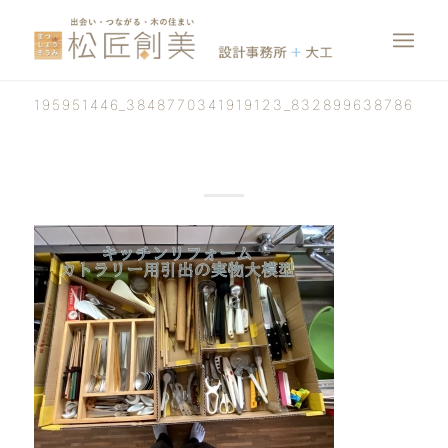
195951446_3848770341919123_832899638786638