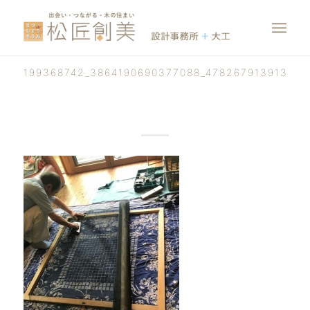
199368742_3864190690377088_478267913913619