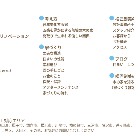
考え方
松匠創美
経年美化する家
設計事務所
五感を豊かにする無垢の木の家
スタッフ紹
リノベーション
間取りで生まれる優しい関係
お客様から
会社概要
家づくり
アクセス
丈夫な構造
ブログ
住まいの性能
素材選び
住まい し
匠の手しごと
tc..）
松匠創美
お金のこと
保険・保証
木の家を知
アフターメンテナンス
（家づくり雑
家づくりの流れ
工対応エリア
葉山町、逗子市、鎌倉市、横浜市、川崎市、横須賀市、三浦市、藤沢市、茅ヶ崎市、
、目黒区、大田区、その他、お気軽にお問い合わせください…