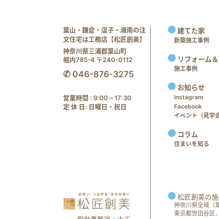
葉山・鎌倉・逗子・湘南の注
建てた家
文住宅は工務店【松匠創美】
新築施工事例
神奈川県三浦郡葉山町
リフォーム＆
堀内785-4 〒240-0112
施工事例
✆ 046-876-3275
お知らせ
Instagram
営業時間 : 9:00－17:30
定 休 日: 日曜日・祝日
Facebook
イベント（見学会 e
コラム
住まいを知る
松匠創美の施
神奈川県全域（
東京都世田谷区