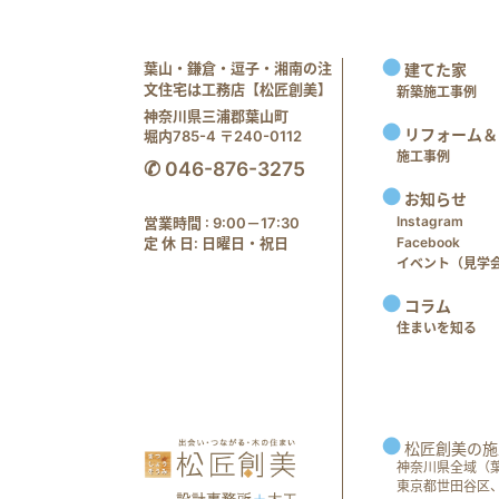
葉山・鎌倉・逗子・湘南の注
建てた家
文住宅は工務店【松匠創美】
新築施工事例
神奈川県三浦郡葉山町
リフォーム＆
堀内785-4 〒240-0112
施工事例
✆ 046-876-3275
お知らせ
Instagram
営業時間 : 9:00－17:30
定 休 日: 日曜日・祝日
Facebook
イベント（見学会 e
コラム
住まいを知る
松匠創美の施
神奈川県全域（
東京都世田谷区