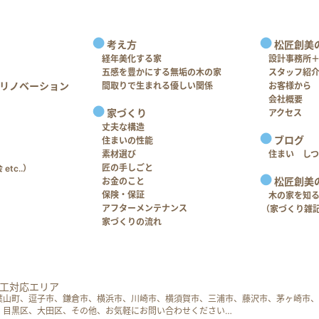
考え方
松匠創美
経年美化する家
設計事務所
五感を豊かにする無垢の木の家
スタッフ紹
リノベーション
間取りで生まれる優しい関係
お客様から
会社概要
家づくり
アクセス
丈夫な構造
ブログ
住まいの性能
素材選び
住まい し
匠の手しごと
tc..）
松匠創美
お金のこと
保険・保証
木の家を知
アフターメンテナンス
（家づくり雑
家づくりの流れ
工対応エリア
葉山町、逗子市、鎌倉市、横浜市、川崎市、横須賀市、三浦市、藤沢市、茅ヶ崎市、
、目黒区、大田区、その他、お気軽にお問い合わせください…