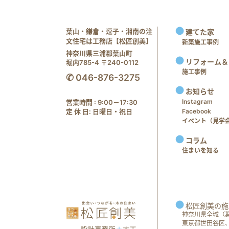
葉山・鎌倉・逗子・湘南の注
建てた家
文住宅は工務店【松匠創美】
新築施工事例
神奈川県三浦郡葉山町
リフォーム＆
堀内785-4 〒240-0112
施工事例
✆ 046-876-3275
お知らせ
Instagram
営業時間 : 9:00－17:30
定 休 日: 日曜日・祝日
Facebook
イベント（見学会 e
コラム
住まいを知る
松匠創美の施
神奈川県全域（
東京都世田谷区