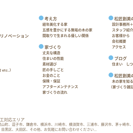
考え方
松匠創美
経年美化する家
設計事務所
五感を豊かにする無垢の木の家
スタッフ紹
リノベーション
間取りで生まれる優しい関係
お客様から
会社概要
家づくり
アクセス
丈夫な構造
ブログ
住まいの性能
素材選び
住まい し
匠の手しごと
tc..）
松匠創美
お金のこと
保険・保証
木の家を知
アフターメンテナンス
（家づくり雑
家づくりの流れ
工対応エリア
葉山町、逗子市、鎌倉市、横浜市、川崎市、横須賀市、三浦市、藤沢市、茅ヶ崎市、
、目黒区、大田区、その他、お気軽にお問い合わせください…