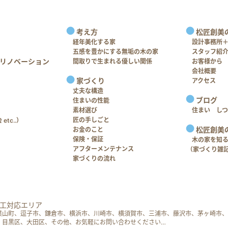
考え方
松匠創美
経年美化する家
設計事務所
五感を豊かにする無垢の木の家
スタッフ紹
リノベーション
間取りで生まれる優しい関係
お客様から
会社概要
家づくり
アクセス
丈夫な構造
ブログ
住まいの性能
素材選び
住まい し
匠の手しごと
tc..）
松匠創美
お金のこと
保険・保証
木の家を知
アフターメンテナンス
（家づくり雑
家づくりの流れ
工対応エリア
葉山町、逗子市、鎌倉市、横浜市、川崎市、横須賀市、三浦市、藤沢市、茅ヶ崎市、
、目黒区、大田区、その他、お気軽にお問い合わせください…