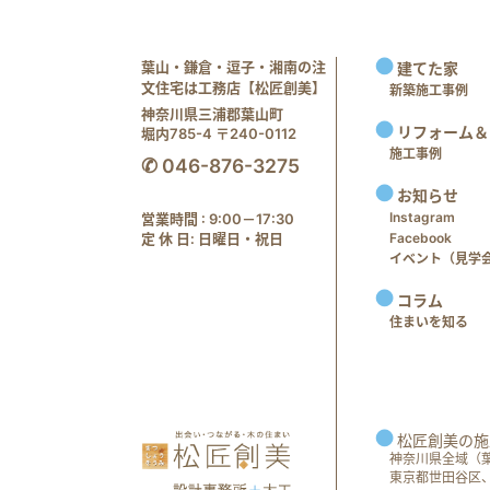
葉山・鎌倉・逗子・湘南の注
建てた家
文住宅は工務店【松匠創美】
新築施工事例
神奈川県三浦郡葉山町
リフォーム＆
堀内785-4 〒240-0112
施工事例
✆ 046-876-3275
お知らせ
Instagram
営業時間 : 9:00－17:30
定 休 日: 日曜日・祝日
Facebook
イベント（見学会 e
コラム
住まいを知る
松匠創美の施
神奈川県全域（
東京都世田谷区