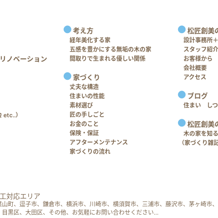
考え方
松匠創美
経年美化する家
設計事務所
五感を豊かにする無垢の木の家
スタッフ紹
リノベーション
間取りで生まれる優しい関係
お客様から
会社概要
家づくり
アクセス
丈夫な構造
ブログ
住まいの性能
素材選び
住まい し
匠の手しごと
tc..）
松匠創美
お金のこと
保険・保証
木の家を知
アフターメンテナンス
（家づくり雑
家づくりの流れ
工対応エリア
葉山町、逗子市、鎌倉市、横浜市、川崎市、横須賀市、三浦市、藤沢市、茅ヶ崎市、
、目黒区、大田区、その他、お気軽にお問い合わせください…