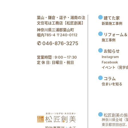
葉山・鎌倉・逗子・湘南の注
建てた家
文住宅は工務店【松匠創美】
新築施工事例
神奈川県三浦郡葉山町
リフォーム＆
堀内785-4 〒240-0112
施工事例
✆ 046-876-3275
お知らせ
Instagram
営業時間 : 9:00－17:30
定 休 日: 日曜日・祝日
Facebook
イベント（見学会 e
コラム
住まいを知る
松匠創美の施
神奈川県全域（
東京都世田谷区