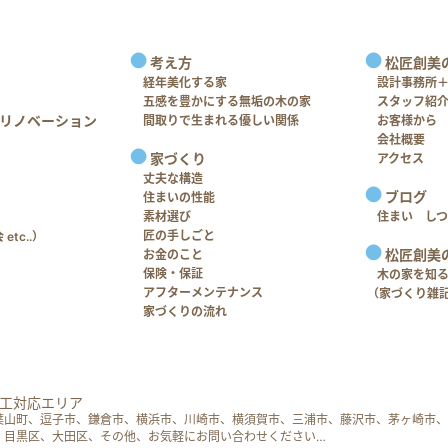
考え方
松匠創美
経年美化する家
設計事務所
五感を豊かにする無垢の木の家
スタッフ紹
リノベーション
間取りで生まれる優しい関係
お客様から
会社概要
家づくり
アクセス
丈夫な構造
ブログ
住まいの性能
素材選び
住まい し
匠の手しごと
tc..）
松匠創美
お金のこと
保険・保証
木の家を知
アフターメンテナンス
（家づくり雑
家づくりの流れ
工対応エリア
葉山町、逗子市、鎌倉市、横浜市、川崎市、横須賀市、三浦市、藤沢市、茅ヶ崎市、
、目黒区、大田区、その他、お気軽にお問い合わせください…