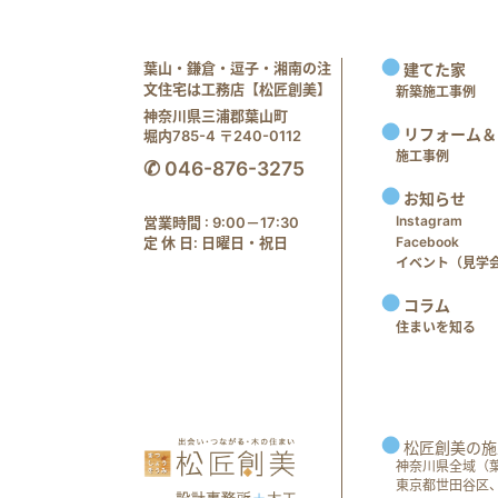
葉山・鎌倉・逗子・湘南の注
建てた家
文住宅は工務店【松匠創美】
新築施工事例
神奈川県三浦郡葉山町
リフォーム＆
堀内785-4 〒240-0112
施工事例
✆ 046-876-3275
お知らせ
Instagram
営業時間 : 9:00－17:30
定 休 日: 日曜日・祝日
Facebook
イベント（見学会 e
コラム
住まいを知る
松匠創美の施
神奈川県全域（
東京都世田谷区