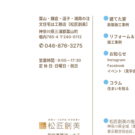
葉山・鎌倉・逗子・湘南の注
建てた家
文住宅は工務店【松匠創美】
新築施工事例
神奈川県三浦郡葉山町
リフォーム＆
堀内785-4 〒240-0112
施工事例
✆ 046-876-3275
お知らせ
Instagram
営業時間 : 9:00－17:30
定 休 日: 日曜日・祝日
Facebook
イベント（見学会 e
コラム
住まいを知る
松匠創美の施
神奈川県全域（
東京都世田谷区