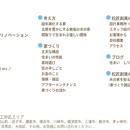
考え方
松匠創美
経年美化する家
設計事務所
五感を豊かにする無垢の木の家
スタッフ紹
リノベーション
間取りで生まれる優しい関係
お客様から
会社概要
家づくり
アクセス
丈夫な構造
ブログ
住まいの性能
素材選び
住まい し
匠の手しごと
tc..）
松匠創美
お金のこと
保険・保証
木の家を知
アフターメンテナンス
（家づくり雑
家づくりの流れ
工対応エリア
葉山町、逗子市、鎌倉市、横浜市、川崎市、横須賀市、三浦市、藤沢市、茅ヶ崎市、
、目黒区、大田区、その他、お気軽にお問い合わせください…