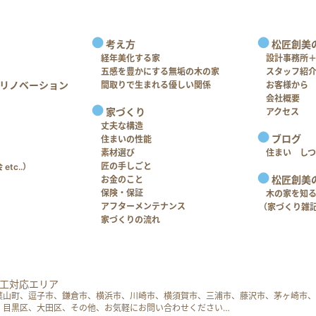
考え方
松匠創美
経年美化する家
設計事務所
五感を豊かにする無垢の木の家
スタッフ紹
リノベーション
間取りで生まれる優しい関係
お客様から
会社概要
家づくり
アクセス
丈夫な構造
ブログ
住まいの性能
素材選び
住まい し
匠の手しごと
tc..）
松匠創美
お金のこと
保険・保証
木の家を知
アフターメンテナンス
（家づくり雑
家づくりの流れ
工対応エリア
葉山町、逗子市、鎌倉市、横浜市、川崎市、横須賀市、三浦市、藤沢市、茅ヶ崎市、
、目黒区、大田区、その他、お気軽にお問い合わせください…