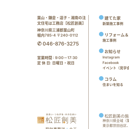
葉山・鎌倉・逗子・湘南の注
建てた家
文住宅は工務店【松匠創美】
新築施工事例
神奈川県三浦郡葉山町
リフォーム＆
堀内785-4 〒240-0112
施工事例
✆ 046-876-3275
お知らせ
Instagram
営業時間 : 9:00－17:30
定 休 日: 日曜日・祝日
Facebook
イベント（見学会 e
コラム
住まいを知る
松匠創美の施
神奈川県全域（
東京都世田谷区