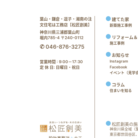
葉山・鎌倉・逗子・湘南の注
建てた家
文住宅は工務店【松匠創美】
新築施工事例
神奈川県三浦郡葉山町
リフォーム＆
堀内785-4 〒240-0112
施工事例
✆ 046-876-3275
お知らせ
Instagram
営業時間 : 9:00－17:30
定 休 日: 日曜日・祝日
Facebook
イベント（見学会 e
コラム
住まいを知る
松匠創美の施
神奈川県全域（
東京都世田谷区