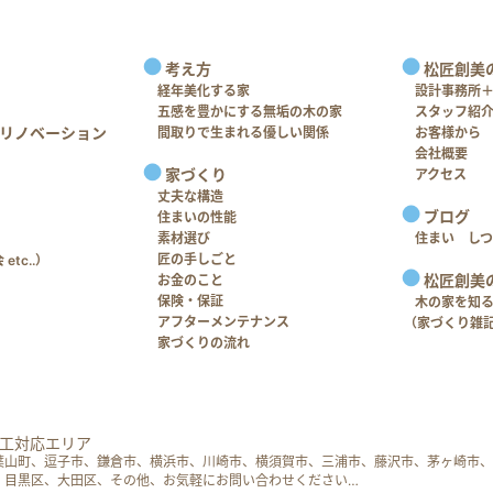
考え方
松匠創美
経年美化する家
設計事務所
五感を豊かにする無垢の木の家
スタッフ紹
リノベーション
間取りで生まれる優しい関係
お客様から
会社概要
家づくり
アクセス
丈夫な構造
ブログ
住まいの性能
素材選び
住まい し
匠の手しごと
tc..）
松匠創美
お金のこと
保険・保証
木の家を知
アフターメンテナンス
（家づくり雑
家づくりの流れ
工対応エリア
葉山町、逗子市、鎌倉市、横浜市、川崎市、横須賀市、三浦市、藤沢市、茅ヶ崎市、
、目黒区、大田区、その他、お気軽にお問い合わせください…