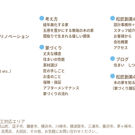
考え方
松匠創美
経年美化する家
設計事務所
五感を豊かにする無垢の木の家
スタッフ紹
リノベーション
間取りで生まれる優しい関係
お客様から
会社概要
家づくり
アクセス
丈夫な構造
ブログ
住まいの性能
素材選び
住まい し
匠の手しごと
tc..）
松匠創美
お金のこと
保険・保証
木の家を知
アフターメンテナンス
（家づくり雑
家づくりの流れ
工対応エリア
葉山町、逗子市、鎌倉市、横浜市、川崎市、横須賀市、三浦市、藤沢市、茅ヶ崎市、
、目黒区、大田区、その他、お気軽にお問い合わせください…