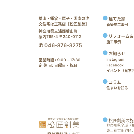
葉山・鎌倉・逗子・湘南の注
建てた家
文住宅は工務店【松匠創美】
新築施工事例
神奈川県三浦郡葉山町
リフォーム＆
堀内785-4 〒240-0112
施工事例
✆ 046-876-3275
お知らせ
Instagram
営業時間 : 9:00－17:30
定 休 日: 日曜日・祝日
Facebook
イベント（見学会 e
コラム
住まいを知る
松匠創美の施
神奈川県全域（
東京都世田谷区