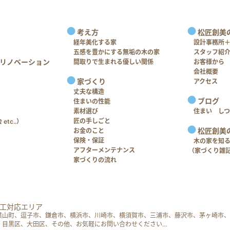
考え方
松匠創美
経年美化する家
設計事務所
五感を豊かにする無垢の木の家
スタッフ紹
リノベーション
間取りで生まれる優しい関係
お客様から
会社概要
家づくり
アクセス
丈夫な構造
ブログ
住まいの性能
素材選び
住まい し
匠の手しごと
tc..）
松匠創美
お金のこと
保険・保証
木の家を知
アフターメンテナンス
（家づくり雑
家づくりの流れ
工対応エリア
葉山町、逗子市、鎌倉市、横浜市、川崎市、横須賀市、三浦市、藤沢市、茅ヶ崎市、
、目黒区、大田区、その他、お気軽にお問い合わせください…