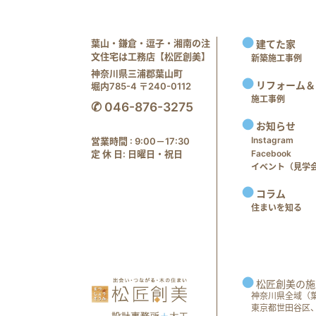
葉山・鎌倉・逗子・湘南の注
建てた家
文住宅は工務店【松匠創美】
新築施工事例
神奈川県三浦郡葉山町
リフォーム＆
堀内785-4 〒240-0112
施工事例
✆ 046-876-3275
お知らせ
Instagram
営業時間 : 9:00－17:30
定 休 日: 日曜日・祝日
Facebook
イベント（見学会 e
コラム
住まいを知る
松匠創美の施
神奈川県全域（
東京都世田谷区