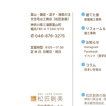
葉山・鎌倉・逗子・湘南の注
建てた家
文住宅は工務店【松匠創美】
新築施工事例
神奈川県三浦郡葉山町
リフォーム＆
堀内785-4 〒240-0112
施工事例
✆ 046-876-3275
お知らせ
Instagram
営業時間 : 9:00－17:30
定 休 日: 日曜日・祝日
Facebook
イベント（見学会 e
コラム
住まいを知る
松匠創美の施
神奈川県全域（
東京都世田谷区