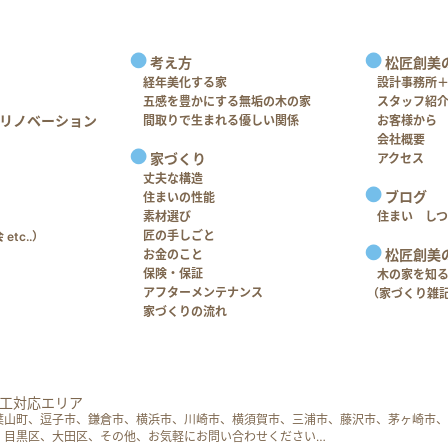
考え方
松匠創美
経年美化する家
設計事務所
五感を豊かにする無垢の木の家
スタッフ紹
リノベーション
間取りで生まれる優しい関係
お客様から
会社概要
家づくり
アクセス
丈夫な構造
ブログ
住まいの性能
素材選び
住まい し
匠の手しごと
tc..）
松匠創美
お金のこと
保険・保証
木の家を知
アフターメンテナンス
（家づくり雑
家づくりの流れ
工対応エリア
葉山町、逗子市、鎌倉市、横浜市、川崎市、横須賀市、三浦市、藤沢市、茅ヶ崎市、
、目黒区、大田区、その他、お気軽にお問い合わせください…