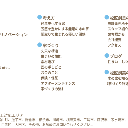
考え方
松匠創美
経年美化する家
設計事務所
五感を豊かにする無垢の木の家
スタッフ紹
リノベーション
間取りで生まれる優しい関係
お客様から
会社概要
家づくり
アクセス
丈夫な構造
ブログ
住まいの性能
素材選び
住まい し
匠の手しごと
tc..）
松匠創美
お金のこと
保険・保証
木の家を知
アフターメンテナンス
（家づくり雑
家づくりの流れ
工対応エリア
葉山町、逗子市、鎌倉市、横浜市、川崎市、横須賀市、三浦市、藤沢市、茅ヶ崎市、
、目黒区、大田区、その他、お気軽にお問い合わせください…