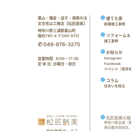
葉山・鎌倉・逗子・湘南の注
建てた家
文住宅は工務店【松匠創美】
新築施工事例
神奈川県三浦郡葉山町
リフォーム＆
堀内785-4 〒240-0112
施工事例
✆ 046-876-3275
お知らせ
Instagram
営業時間 : 9:00－17:30
定 休 日: 日曜日・祝日
Facebook
イベント（見学会 e
コラム
住まいを知る
松匠創美の施
神奈川県全域（
東京都世田谷区