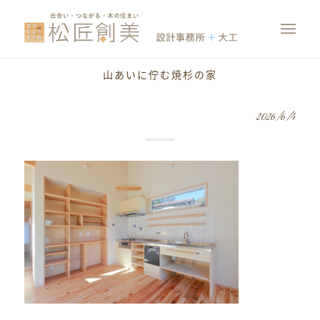
山あいに佇む焼杉の家
2026/6/4