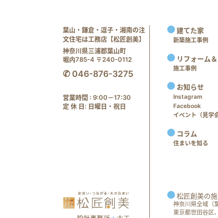
葉山・鎌倉・逗子・湘南の注
建てた家
文住宅は工務店【松匠創美】
新築施工事例
神奈川県三浦郡葉山町
リフォーム＆
堀内785-4 〒240-0112
施工事例
✆ 046-876-3275
お知らせ
Instagram
営業時間 : 9:00－17:30
定 休 日: 日曜日・祝日
Facebook
イベント（見学会 e
コラム
住まいを知る
松匠創美の施
神奈川県全域（
東京都世田谷区