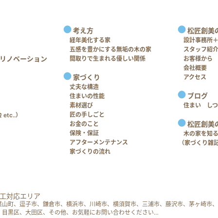
考え方
松匠創美
経年美化する家
設計事務所
五感を豊かにする無垢の木の家
スタッフ紹
リノベーション
間取りで生まれる優しい関係
お客様から
会社概要
家づくり
アクセス
丈夫な構造
ブログ
住まいの性能
素材選び
住まい し
匠の手しごと
tc..）
松匠創美
お金のこと
保険・保証
木の家を知
アフターメンテナンス
（家づくり雑
家づくりの流れ
工対応エリア
葉山町、逗子市、鎌倉市、横浜市、川崎市、横須賀市、三浦市、藤沢市、茅ヶ崎市、
、目黒区、大田区、その他、お気軽にお問い合わせください…