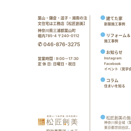
葉山・鎌倉・逗子・湘南の注
建てた家
文住宅は工務店【松匠創美】
新築施工事例
神奈川県三浦郡葉山町
リフォーム＆
堀内785-4 〒240-0112
施工事例
✆ 046-876-3275
お知らせ
Instagram
営業時間 : 9:00－17:30
定 休 日: 日曜日・祝日
Facebook
イベント（見学会 e
コラム
住まいを知る
松匠創美の施
神奈川県全域（
東京都世田谷区