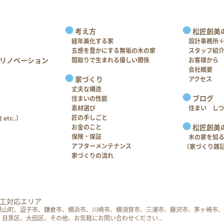
考え方
松匠創美
経年美化する家
設計事務所
五感を豊かにする無垢の木の家
スタッフ紹
リノベーション
間取りで生まれる優しい関係
お客様から
会社概要
家づくり
アクセス
丈夫な構造
ブログ
住まいの性能
素材選び
住まい し
匠の手しごと
tc..）
松匠創美
お金のこと
保険・保証
木の家を知
アフターメンテナンス
（家づくり雑
家づくりの流れ
工対応エリア
葉山町、逗子市、鎌倉市、横浜市、川崎市、横須賀市、三浦市、藤沢市、茅ヶ崎市、
、目黒区、大田区、その他、お気軽にお問い合わせください…