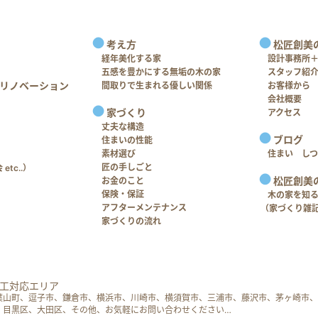
考え方
松匠創美
経年美化する家
設計事務所
五感を豊かにする無垢の木の家
スタッフ紹
リノベーション
間取りで生まれる優しい関係
お客様から
会社概要
家づくり
アクセス
丈夫な構造
ブログ
住まいの性能
素材選び
住まい し
匠の手しごと
tc..）
松匠創美
お金のこと
保険・保証
木の家を知
アフターメンテナンス
（家づくり雑
家づくりの流れ
工対応エリア
葉山町、逗子市、鎌倉市、横浜市、川崎市、横須賀市、三浦市、藤沢市、茅ヶ崎市、
、目黒区、大田区、その他、お気軽にお問い合わせください…