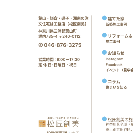
葉山・鎌倉・逗子・湘南の注
建てた家
文住宅は工務店【松匠創美】
新築施工事例
神奈川県三浦郡葉山町
リフォーム＆
堀内785-4 〒240-0112
施工事例
✆ 046-876-3275
お知らせ
Instagram
営業時間 : 9:00－17:30
定 休 日: 日曜日・祝日
Facebook
イベント（見学会 e
コラム
住まいを知る
松匠創美の施
神奈川県全域（
東京都世田谷区