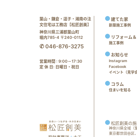
葉山・鎌倉・逗子・湘南の注
建てた家
文住宅は工務店【松匠創美】
新築施工事例
神奈川県三浦郡葉山町
リフォーム＆
堀内785-4 〒240-0112
施工事例
✆ 046-876-3275
お知らせ
Instagram
営業時間 : 9:00－17:30
定 休 日: 日曜日・祝日
Facebook
イベント（見学会 e
コラム
住まいを知る
松匠創美の施
神奈川県全域（
東京都世田谷区