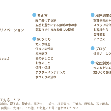
考え方
松匠創美
経年美化する家
設計事務所
五感を豊かにする無垢の木の家
スタッフ紹
リノベーション
間取りで生まれる優しい関係
お客様から
会社概要
家づくり
アクセス
丈夫な構造
ブログ
住まいの性能
素材選び
住まい し
匠の手しごと
tc..）
松匠創美
お金のこと
保険・保証
木の家を知
アフターメンテナンス
（家づくり雑
家づくりの流れ
工対応エリア
葉山町、逗子市、鎌倉市、横浜市、川崎市、横須賀市、三浦市、藤沢市、茅ヶ崎市、
、目黒区、大田区、その他、お気軽にお問い合わせください…