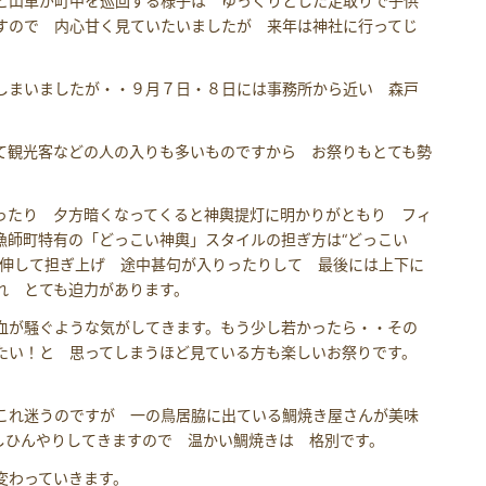
と山車が町中を巡回する様子は ゆっくりとした足取りで子供
すので 内心甘く見ていたいましたが 来年は神社に行ってじ
しまいましたが・・９月７日・８日には事務所から近い 森戸
て観光客などの人の入りも多いものですから お祭りもとても勢
ったり 夕方暗くなってくると神輿提灯に明かりがともり フィ
漁師町特有の「どっこい神輿」スタイルの担ぎ方は“どっこい
屈伸して担ぎ上げ 途中甚句が入りったりして 最後には上下に
れ とても迫力があります。
血が騒ぐような気がしてきます。もう少し若かったら・・その
たい！と 思ってしまうほど見ている方も楽しいお祭りです。
これ迷うのですが 一の鳥居脇に出ている鯛焼き屋さんが美味
しひんやりしてきますので 温かい鯛焼きは 格別です。
変わっていきます。