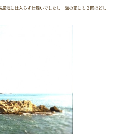
結局海には入らず仕舞いでしたし 海の家にも２回ほどし