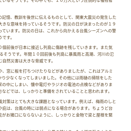
ているそうです。その中でも、１０万人という圧倒的な犠牲者
の記憶、教訓を後世に伝えるものとして、関東大震災の発生した
大きな意味を持っているそうです。防災の日が決まったのが１９
っています。防災の日は、これから向かえる台風シーズンへの警
うです。
０個前後が日本に接近し列島に傷跡を残していきます。また気
するそうです。年間１０回前後も列島に暴風雨と高潮、河川の氾
む自然災害は大きな脅威です。
や、窓に板を打ちつけたりなどがありましたが、これはアルミ
かり少なくなってしまいました。その他には雨樋の掃除をした
家の中にしまい、懐中電灯やラジオの電池の点検などがありま
方などでは、しっかりと準備をされていることと思われます。
風対策はとても大きな課題となっています。例えば、梅雨のしと
や庇は、台風の時には弱点になる場合があります。ちょうど台
庇がお猪口にならないように、しっかりと金物で梁と屋根を緊