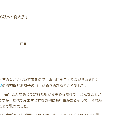
ら秋へ～例大祭 」
――――・・□■
――――――――
と笛の音が近づいて来るので 眠い目をこすりながら窓を開け
祭
のお神輿とお囃子の山車が通り過ぎるところでした。
祭を 毎年こんな感じで離れた所から眺めるだけで どんなことが
ですが 調べてみますと神輿の他にも行事があるそうで それら
ことで驚きました。