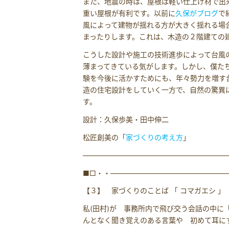
また、地震の時は、屋根は軽い仕上げ材で出
重い屋根が有利です。以前に
久保がブログ
で
風によって建物が揺れる方が大きく揺れる場
まったりします。これは、木造の２階建ての
こうした設計や施工の技術進歩によって台風
薄まってきている気がします。しかし、僕た
験を今後に活かすためにも、年々勢力を増す
造の住宅設計をしていく一方で、自然の驚異
す。
設計：久保歩美・田中伸二
松匠創美の「
家づくりの考え方
」
――――――――――――――――――――
■□・・――――――――――――――――
【３】 家づくりのことば 「 コマガエシ 」
私(田村)が 事務所内で飛び交う会話の中に
んとなく聞き覚えのある言葉や 初めて耳に