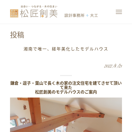
投稿
湘南で唯一、経年美化したモデルハウス
2022/8/21
鎌倉・逗子・葉山で長く木の家の注文住宅を建てさせて頂い
て来た
松匠創美のモデルハウスのご案内