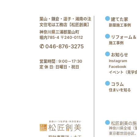
葉山・鎌倉・逗子・湘南の注
建てた家
文住宅は工務店【松匠創美】
新築施工事例
神奈川県三浦郡葉山町
リフォーム＆
堀内785-4 〒240-0112
施工事例
✆ 046-876-3275
お知らせ
Instagram
営業時間 : 9:00－17:30
定 休 日: 日曜日・祝日
Facebook
イベント（見学会 e
コラム
住まいを知る
松匠創美の施
神奈川県全域（
東京都世田谷区