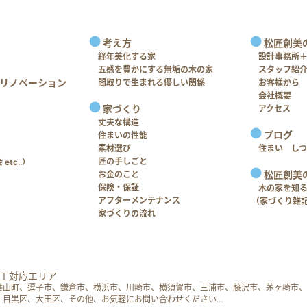
考え方
松匠創美
経年美化する家
設計事務所
五感を豊かにする無垢の木の家
スタッフ紹
リノベーション
間取りで生まれる優しい関係
お客様から
会社概要
家づくり
アクセス
丈夫な構造
ブログ
住まいの性能
素材選び
住まい し
匠の手しごと
tc..）
松匠創美
お金のこと
保険・保証
木の家を知
アフターメンテナンス
（家づくり雑
家づくりの流れ
工対応エリア
葉山町、逗子市、鎌倉市、横浜市、川崎市、横須賀市、三浦市、藤沢市、茅ヶ崎市、
、目黒区、大田区、その他、お気軽にお問い合わせください…