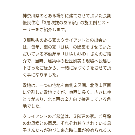
神奈川県のとある場所に建てさせて頂いた長期
優良住宅「3層吹抜のある家」の施工例とスト
ーリーをご紹介します。
３層吹抜のある家のクライアントとの出会い
は、毎年、海の家「LHA」の建築をさせていた
だいている不動産屋「LHA LAND」さんのご紹
介で、当時、建築中の松匠創美の現場へお越し
下さったご縁から、一緒に家づくりをさせて頂
く事になりました。
敷地は、一つの宅地を南側２区画、北側１区画
に分割した敷地ですが、東西に長く、広さにゆ
とりがあり、北と西の２方向で接道している角
地でした。
クライアントのご希望は、３階建の家。ご高齢
のお母様との同居。それぞれ独立されている息
子さんたちが遊びに来た時に車が停められるス