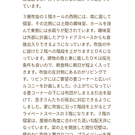
ています。
３層吹抜の１階ホールの西側には、南に面して
個室、その北側には土間の趣味室、ホールを挟
んで東側には水廻りが配されています。趣味室
は外部に計画したアウトドアスペースからも直
接出入りできるようになっています。吹抜の中
に設けた２階への階段を上がりますとＤＫにな
っています。建物の南と東に面したＤＫは採光
条件も良いので、朝食時に朝日が程よく入って
きます。吹抜の反対側にあるのがリビングで
す。リビングにはご要望の畳コーナーと広いバ
ルコニーを計画しました。小上がりになってい
る畳コーナーの下には布団がしまえる引出を設
けて、息子さんたちの宿泊に対応できるように
しました。更に吹抜に沿って階段を上がるとプ
ライベートスペースの３階になります。３階の
個室は、屋根の角度に合わせた高い勾配天井に
なっています。梁の上を開放した間仕切壁は、
緩やかに吹抜と繋がりつつ、プライバシーを保