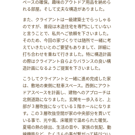
ペースの確保。趣味のアウトドア用品を納めら
れる部屋。そして丈夫な構造がありました。
また、クライアントは一級建築士でらっしゃる
のですが、普段は木造住宅を専門にしていない
と言うことで、私共へご依頼を下さいました。
そのため、今回の家づくりでは随所で一緒に考
えていきたいとのご要望もありまして、詳細に
打ち合わせを重ねて行きました。特に構造計画
の際はクライアント自らよりバランスの良い構
造計画になるようご提案を下さいました。
こうしてクライアントと一緒に進め完成した家
は、敷地の東側に駐車スペース。西側にアウト
ドアスペースを計画し、建物へのアプローチは
北側道路になりました。玄関を一歩入ると、上
部が３層吹抜になっている１階ホールになりま
す。この３層吹抜空間が家の中央部分を貫いて
いる事で、光や風、床暖房で温められた暖気、
夏場の熱の排出、生活の音や、家族の気配、動
線機能など、たくさんの事が繋がって結びつい