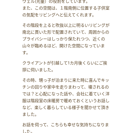
ウェル(光壷）の役割をしています。
また、この空間は、１階南側に位置する子供室
の気配をリビングへと伝えてくれます。
その階段を上ると吹抜以上に明るいリビングが
南北に貫いた形で配置されていて、周囲からの
プライバシーはしっかり保たれつつ、近くの
山々が臨めるほど、開けた空間になっていま
す。
クライアントが引越して1カ月後くらいにご挨
拶に伺いました。
その時、甥っ子が泊まりに来た時に喜んでキッ
チンの回りや家中を走りまわって、壊されるの
では？と心配になった話や、会社に着ていく洋
服は階段室の床暖房で暖めておくというお話し
など、楽しく暮らしている様子を聞かせて頂き
ました。
お話を伺って、こちらも幸せな気持ちになりま
した。