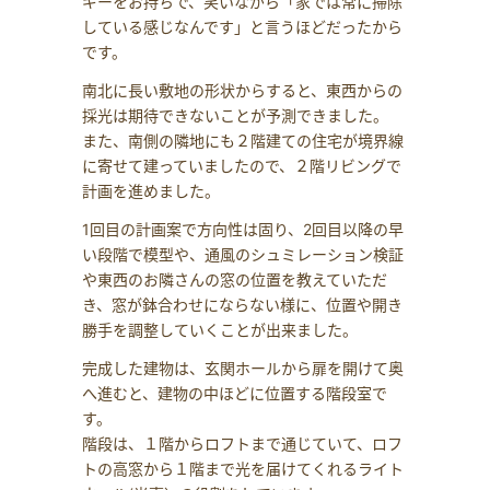
ギーをお持ちで、笑いながら「家では常に掃除
している感じなんです」と言うほどだったから
です。
南北に長い敷地の形状からすると、東西からの
採光は期待できないことが予測できました。
また、南側の隣地にも２階建ての住宅が境界線
に寄せて建っていましたので、２階リビングで
計画を進めました。
1回目の計画案で方向性は固り、2回目以降の早
い段階で模型や、通風のシュミレーション検証
や東西のお隣さんの窓の位置を教えていただ
き、窓が鉢合わせにならない様に、位置や開き
勝手を調整していくことが出来ました。
完成した建物は、玄関ホールから扉を開けて奥
へ進むと、建物の中ほどに位置する階段室で
す。
階段は、１階からロフトまで通じていて、ロフ
トの高窓から１階まで光を届けてくれるライト