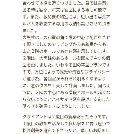
合わせて本棚を造りつけました。普段は書斎、
ある時は客間、将来は寝室にする事も可能で
す。また、お父様の和室には、思い出の写真ア
ルバムを収納する専用の収納も設けさせて頂き
ました。
大黒柱はこの和室の角で家の中心に配置をさせ
て頂きましたのでリビングからも和室からも、
また２階のホールでも存在感を示しています。
２階は、大黒柱のあるホールを囲んで４つの個
室を設けました。いわゆる田の字型プランです
ので、方位によって採光や景観やプライバシー
が違う為、各個室がそれぞれ明るくなるよう
に、窓の位置を工夫して計画しました。同じよ
うに、２階の中心にある階段とホールも暗くな
らないようにとハイサイド窓を設け、安定した
明るさを確保できるようにしました。
クライアントは２度目の新築だったそうです。
１度目の教訓を活かして良い家をと言う思いで
松匠創美を選んで下さったと、嬉しいお話をし