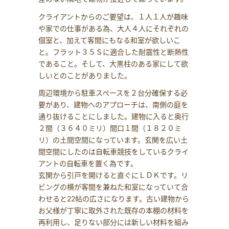
クライアントからのご要望は、１人１人が趣味
や家での仕事がある為、大人４人にそれぞれの
個室と、加えて客間にもなる和室が欲しいこ
と。フラット３５Ｓに適合した耐震性と断熱性
であること。そして、大黒柱のある家にして欲
しいとのことがありました。
周辺環境から駐車スペースを２台分確保する必
要があり、建物へのアプローチは、南側の庭を
通り抜けることにしました。建物に入ると奥行
２間（３６４０ミリ）間口１間（１８２０ミ
リ）の土間空間になっています。玄関を広い土
間空間にしたのは自転車競技をしているクライ
アントの自転車を置く為です。
玄関から引戸を開けると直ぐにＬＤＫです。リ
ビングの横が客間を兼ねた和室になっていて合
わせると22帖の広さになります。古い建物から
お父様が丁寧に取外された既存の本棚の材料を
再利用し、足りない部分には新しい材料を組み