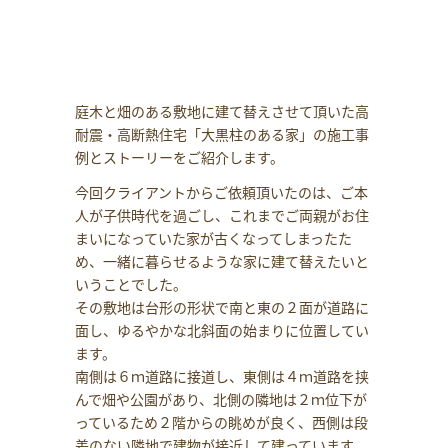
庭木と畑のある敷地に建て替えさせて頂いた高
耐震・高断熱住宅「大黒柱のある家」の施工事
例とストーリーをご紹介します。
今回クライアントからご依頼頂いたのは、ご本
人が子供時代を過ごし、これまでご両親がお住
まいになっていた家が古くなってしまったた
め、一緒に暮らせるような家に建て替えたいと
いうことでした。
その敷地は台形の形状で南と東の２面が道路に
面し、ゆるやかな北斜面の始まりに位置してい
ます。
南側は６ｍ道路に接道し、東側は４ｍ道路を挟
んで畑や公園があり、北側の隣地は２ｍ位下が
っているため２階からの眺めが良く、西側は段
差のない隣地で建物が接近して建っています。