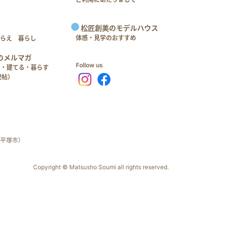
松匠創美のモデルハウス
体感・見学のおすすめ
つらえ 暮らし
のメルマガ
Follow us
る・建てる・暮らす
記帖）
平塚市）
Copyright © Matsusho Soumi all rights reserved.