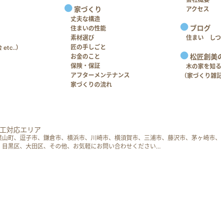
家づくり
アクセス
丈夫な構造
ブログ
住まいの性能
素材選び
住まい し
匠の手しごと
tc..）
松匠創美
お金のこと
保険・保証
木の家を知
アフターメンテナンス
（家づくり雑
家づくりの流れ
工対応エリア
葉山町、逗子市、鎌倉市、横浜市、川崎市、横須賀市、三浦市、藤沢市、茅ヶ崎市、
、目黒区、大田区、その他、お気軽にお問い合わせください…