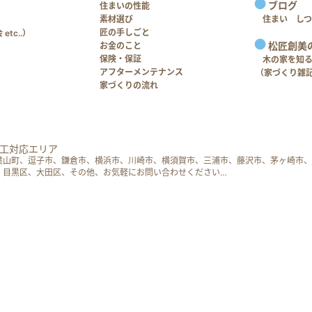
ブログ
住まいの性能
素材選び
住まい し
匠の手しごと
tc..）
松匠創美
お金のこと
保険・保証
木の家を知
アフターメンテナンス
（家づくり雑
家づくりの流れ
工対応エリア
葉山町、逗子市、鎌倉市、横浜市、川崎市、横須賀市、三浦市、藤沢市、茅ヶ崎市、
、目黒区、大田区、その他、お気軽にお問い合わせください…