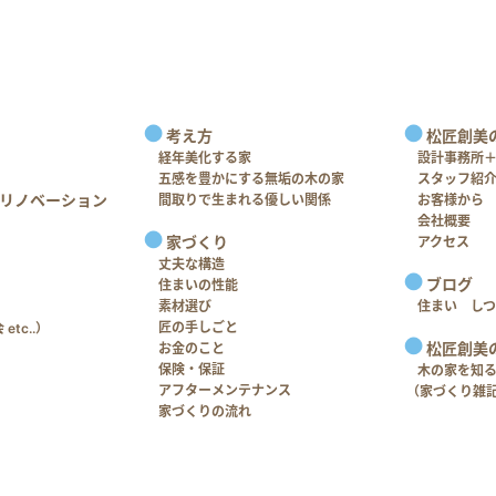
考え方
松匠創美
経年美化する家
設計事務所
五感を豊かにする無垢の木の家
スタッフ紹
リノベーション
間取りで生まれる優しい関係
お客様から
会社概要
家づくり
アクセス
丈夫な構造
ブログ
住まいの性能
素材選び
住まい し
匠の手しごと
tc..）
松匠創美
お金のこと
保険・保証
木の家を知
アフターメンテナンス
（家づくり雑
家づくりの流れ