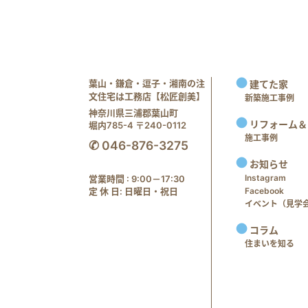
葉山・鎌倉・逗子・湘南の注
建てた家
文住宅は工務店【松匠創美】
新築施工事例
神奈川県三浦郡葉山町
リフォーム＆
堀内785-4 〒240-0112
施工事例
✆ 046-876-3275
お知らせ
Instagram
営業時間 : 9:00－17:30
定 休 日: 日曜日・祝日
Facebook
イベント（見学会 e
コラム
住まいを知る